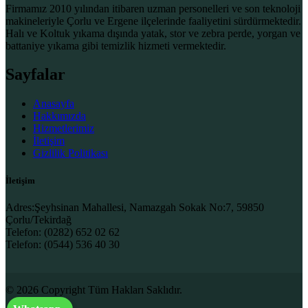
Firmamız 2010 yılından itibaren uzman personelleri ve son teknoloji
makineleriyle Çorlu ve Ergene ilçelerinde faaliyetini sürdürmektedir.
Halı ve Koltuk yıkama dışında yatak, stor ve zebra perde, yorgan ve
battaniye yıkama gibi temizlik hizmeti vermektedir.
Sayfalar
Anasayfa
Hakkımızda
Hizmetlerimiz
İletişim
Gizlilik Politikası
İletişim
Adres:
Şeyhsinan Mahallesi, Namazgah Sokak No:7, 59850
Çorlu/Tekirdağ
Telefon:
(0282) 652 02 62
Telefon:
(0544) 536 40 30
© 2026 Copyright Tüm Hakları Saklıdır.