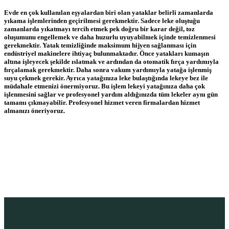
Evde en çok kullanılan eşyalardan biri olan yataklar belirli zamanlarda
yıkama işlemlerinden geçirilmesi gerekmektir. Sadece leke oluştuğu
zamanlarda yıkatmayı tercih etmek pek doğru bir karar değil, toz
oluşumunu engellemek ve daha huzurlu uyuyabilmek içinde temizlenmesi
gerekmektir. Yatak temizliğinde maksimum hijyen sağlanması için
endüstriyel makinelere ihtiyaç bulunmaktadır. Önce yatakları kumaşın
altına işleyecek şekilde ıslatmak ve ardından da otomatik fırça yardımıyla
fırçalamak gerekmektir. Daha sonra vakum yardımıyla yatağa işlenmiş
suyu çekmek gerekir. Ayrıca yatağınıza leke bulaştığında lekeye bez ile
müdahale etmenizi önermiyoruz. Bu işlem lekeyi yatağınıza daha çok
işlenmesini sağlar ve profesyonel yardım aldığınızda tüm lekeler aynı gün
tamamı çıkmayabilir. Profesyonel hizmet veren firmalardan hizmet
almanızı öneriyoruz.